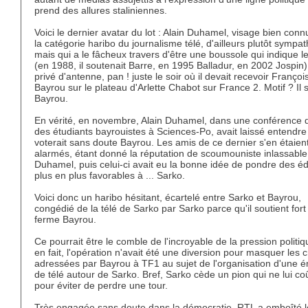
prend des allures staliniennes.
Voici le dernier avatar du lot : Alain Duhamel, visage bien con
la catégorie haribo du journalisme télé, d'ailleurs plutôt sympat
mais qui a le fâcheux travers d'être une boussole qui indique l
(en 1988, il soutenait Barre, en 1995 Balladur, en 2002 Jospin)
privé d'antenne, pan ! juste le soir où il devait recevoir Françoi
Bayrou sur le plateau d'Arlette Chabot sur France 2. Motif ? Il 
Bayrou.
En vérité, en novembre, Alain Duhamel, dans une conférence 
des étudiants bayrouistes à Sciences-Po, avait laissé entendre 
voterait sans doute Bayrou. Les amis de ce dernier s'en étaien
alarmés, étant donné la réputation de scoumouniste inlassable
Duhamel, puis celui-ci avait eu la bonne idée de pondre des éd
plus en plus favorables à ... Sarko.
Voici donc un haribo hésitant, écartelé entre Sarko et Bayrou,
congédié de la télé de Sarko par Sarko parce qu'il soutient fort
ferme Bayrou.
Ce pourrait être le comble de l'incroyable de la pression politiqu
en fait, l'opération n'avait été une diversion pour masquer les c
adressées par Bayrou à TF1 au sujet de l'organisation d'une é
de télé autour de Sarko. Bref, Sarko cède un pion qui ne lui co
pour éviter de perdre une tour.
Très engagée sans doute dans la démocratie, RTL a emboîté l