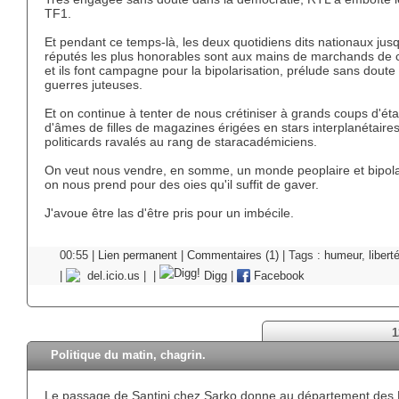
TF1.
Et pendant ce temps-là, les deux quotidiens dits nationaux jusq
réputés les plus honorables sont aux mains de marchands de
et ils font campagne pour la bipolarisation, prélude sans doute
guerres juteuses.
Et on continue à tenter de nous crétiniser à grands coups d'éta
d'âmes de filles de magazines érigées en stars interplanétaires
politicards ravalés au rang de staracadémiciens.
On veut nous vendre, en somme, un monde peoplaire et bipola
on nous prend pour des oies qu'il suffit de gaver.
J'avoue être las d'être pris pour un imbécile.
00:55 |
Lien permanent
|
Commentaires (1)
| Tags :
humeur
,
libert
|
del.icio.us
|
|
Digg
|
Facebook
1
Politique du matin, chagrin.
Le passage de Santini chez Sarko donne au département des 