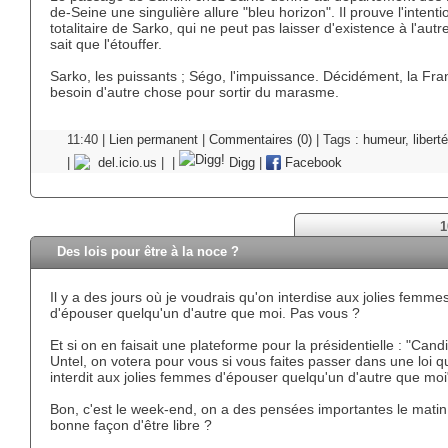
de-Seine une singulière allure "bleu horizon". Il prouve l'intenti
totalitaire de Sarko, qui ne peut pas laisser d'existence à l'autre
sait que l'étouffer.
Sarko, les puissants ; Ségo, l'impuissance. Décidément, la Fra
besoin d'autre chose pour sortir du marasme.
11:40 |
Lien permanent
|
Commentaires (0)
| Tags :
humeur
,
liberté
|
del.icio.us
|
|
Digg
|
Facebook
1
Des lois pour être à la noce ?
Il y a des jours où je voudrais qu'on interdise aux jolies femme
d'épouser quelqu'un d'autre que moi. Pas vous ?
Et si on en faisait une plateforme pour la présidentielle : "Cand
Untel, on votera pour vous si vous faites passer dans une loi qu'
interdit aux jolies femmes d'épouser quelqu'un d'autre que moi
Bon, c'est le week-end, on a des pensées importantes le mati
bonne façon d'être libre ?