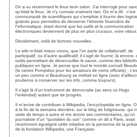
On a vu récemment le linux tenir salon. J'ai interrogé pour savo
qu'était le linux. Je n'y connais vraiment rien. On m'a dit : c'est
communauté de scientifiques qui s'emploie à fournir des logicie
gratuits pour permettre de desserrer l'étreinte financière de
l'informatique, étant donné que les outils et la communication
électroniques deviennent de plus en plus cruciaux, voire vitaux
Décidément, voilà de bonnes nouvelles.
Le wiki m'était mieux connu, que l'on parle de collaboratif, de
participatif, ou d'autre qualificatif, il s'agit de fournir, là encore,
outils permettant de déverrouiller le savoir, comme des bibliot
publiques en ligne. Je pense que tout le monde connaît Beau
(le centre Pompidou pour les amateurs de noms officiels) ; c'e
un peu comme si Beaubourg se mettait en ligne (avec d'ailleur
prudence à conserver sur les info, comme toujours).
Il s'agit là d'un instrument de démocratie (au sens où Hugo
l'entendait) autant que de progrès.
Il m'arrive de contribuer à Wikipedia, l'encyclopédie en ligne. Or 
à la fin de la semaine dernière, sur le blog de fuligineuse, qui 
visite de temps à autre et me donne ses commentaires, qu'un
journaliste d'un "quotidien du soir" comme on dit à Paris, avait
récemment égratigné cette initiative en la personne de la prés
de la fondation Wikipedia, une Française.