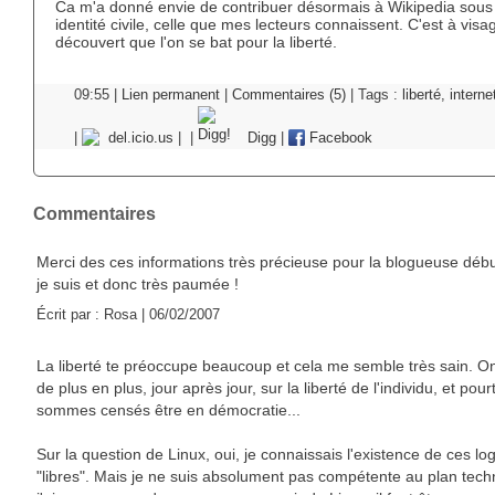
Ca m'a donné envie de contribuer désormais à Wikipedia sou
identité civile, celle que mes lecteurs connaissent. C'est à visa
découvert que l'on se bat pour la liberté.
09:55 |
Lien permanent
|
Commentaires (5)
| Tags :
liberté
,
interne
|
del.icio.us
|
|
Digg
|
Facebook
Commentaires
Merci des ces informations très précieuse pour la blogueuse déb
je suis et donc très paumée !
Écrit par : Rosa | 06/02/2007
La liberté te préoccupe beaucoup et cela me semble très sain. O
de plus en plus, jour après jour, sur la liberté de l'individu, et pou
sommes censés être en démocratie...
Sur la question de Linux, oui, je connaissais l'existence de ces log
"libres". Mais je ne suis absolument pas compétente au plan tech