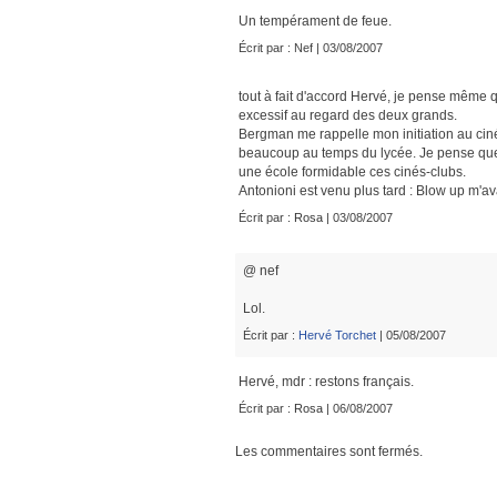
Un tempérament de feue.
Écrit par : Nef | 03/08/2007
tout à fait d'accord Hervé, je pense même 
excessif au regard des deux grands.
Bergman me rappelle mon initiation au cin
beaucoup au temps du lycée. Je pense que po
une école formidable ces cinés-clubs.
Antonioni est venu plus tard : Blow up m'
Écrit par :
Rosa
| 03/08/2007
@ nef
Lol.
Écrit par :
Hervé Torchet
| 05/08/2007
Hervé, mdr : restons français.
Écrit par :
Rosa
| 06/08/2007
Les commentaires sont fermés.