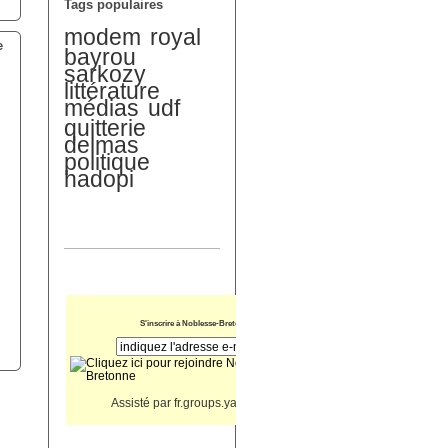
Tags populaires
modem
royal
e
bayrou
sarkozy
littérature
médias
udf
quitterie
delmas
politique
hadopi
u
S'inscrire à Noblesse-Bretonne
Assisté par
fr.groups.yahoo.com