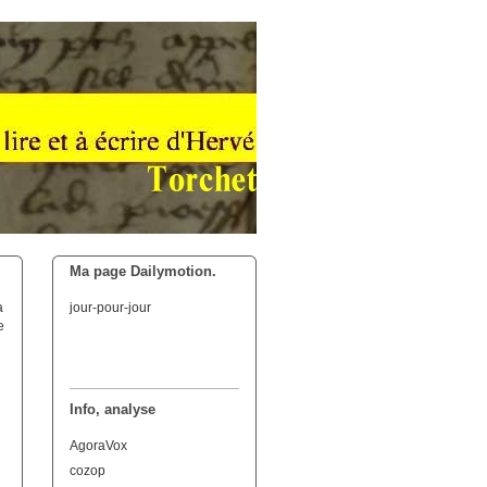
Ma page Dailymotion.
a
jour-pour-jour
e
Info, analyse
AgoraVox
cozop