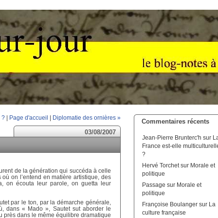
 ?
|
Page d'accueil
|
Diplomatie des ornières »
Commentaires récents
03/08/2007
Jean-Pierre Brunterc'h
sur
L
France est-elle multiculturell
?
Hervé Torchet
sur
Morale et
furent de la génération qui succéda à celle
politique
s où on l’entend en matière artistique, des
a, on écouta leur parole, on guetta leur
Passage
sur
Morale et
politique
utet par le ton, par la démarche générale,
Françoise Boulanger
sur
La
 où, dans « Mado », Sautet sut aborder le
culture française
eu près dans le même équilibre dramatique