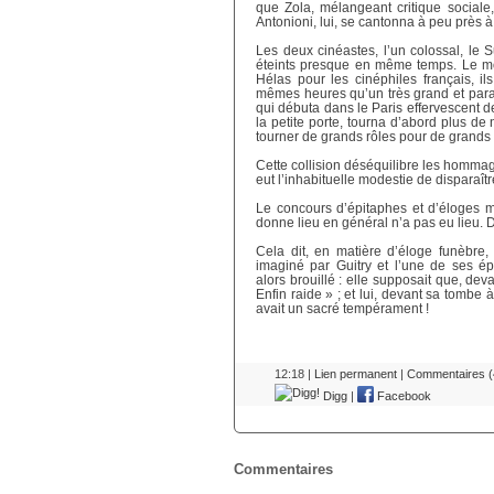
que Zola, mélangeant critique sociale,
Antonioni, lui, se cantonna à peu près à
Les deux cinéastes, l’un colossal, le Su
éteints presque en même temps. Le mon
Hélas pour les cinéphiles français, i
mêmes heures qu’un très grand et para
qui débuta dans le Paris effervescent 
la petite porte, tourna d’abord plus de 
tourner de grands rôles pour de grands 
Cette collision déséquilibre les hommag
eut l’inhabituelle modestie de disparaît
Le concours d’épitaphes et d’éloges 
donne lieu en général n’a pas eu lieu
Cela dit, en matière d’éloge funèbre
imaginé par Guitry et l’une de ses ép
alors brouillé : elle supposait que, dev
Enfin raide » ; et lui, devant sa tombe à
avait un sacré tempérament !
12:18 |
Lien permanent
|
Commentaires (
Digg
|
Facebook
Commentaires