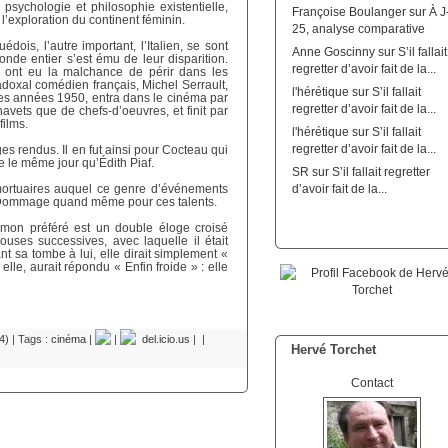
 psychologie et philosophie existentielle,
Françoise Boulanger
sur
À J
 l’exploration du continent féminin.
25, analyse comparative
édois, l’autre important, l’Italien, se sont
Anne Goscinny
sur
S’il fallait
de entier s’est ému de leur disparition.
regretter d’avoir fait de la...
ls ont eu la malchance de périr dans les
doxal comédien français, Michel Serrault,
l'hérétique
sur
S’il fallait
des années 1950, entra dans le cinéma par
regretter d’avoir fait de la...
navets que de chefs-d’oeuvres, et finit par
films.
l'hérétique
sur
S’il fallait
regretter d’avoir fait de la...
es rendus. Il en fut ainsi pour Cocteau qui
re le même jour qu’Édith Piaf.
SR
sur
S’il fallait regretter
mortuaires auquel ce genre d’événements
d’avoir fait de la...
. Dommage quand même pour ces talents.
, mon préféré est un double éloge croisé
ouses successives, avec laquelle il était
ant sa tombe à lui, elle dirait simplement «
 elle, aurait répondu « Enfin froide » : elle
4)
| Tags :
cinéma
|
|
del.icio.us
|
|
Hervé Torchet
Contact