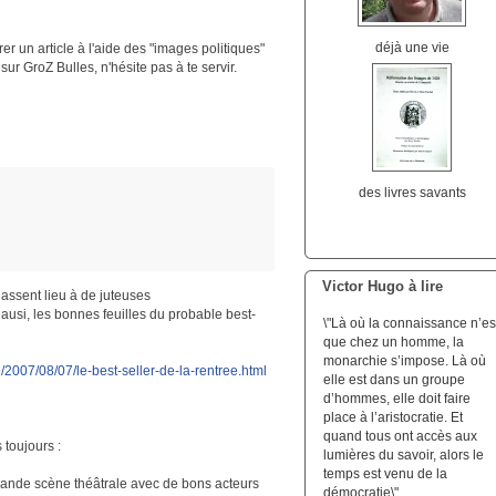
déjà une vie
strer un article à l'aide des "images politiques"
 GroZ Bulles, n'hésite pas à te servir.
des livres savants
Victor Hugo à lire
nnassent lieu à de juteuses
i ausi, les bonnes feuilles du probable best-
\"Là où la connaissance n’es
que chez un homme, la
monarchie s’impose. Là où
/2007/08/07/le-best-seller-de-la-rentree.html
elle est dans un groupe
d’hommes, elle doit faire
place à l’aristocratie. Et
quand tous ont accès aux
 toujours :
lumières du savoir, alors le
temps est venu de la
 grande scène théâtrale avec de bons acteurs
démocratie\".