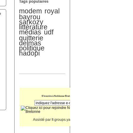
Tags populaires
modem
royal
e
bayrou
sarkozy
littérature
médias
udf
quitterie
delmas
politique
hadopi
u
S'inscrire à Noblesse-Bretonne
Assisté par
fr.groups.yahoo.com