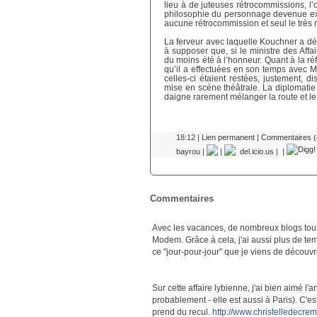
lieu à de juteuses rétrocommissions, l’o
philosophie du personnage devenue expl
aucune rétrocommission et seul le très 
La ferveur avec laquelle Kouchner a dé
à supposer que, si le ministre des Affai
du moins été à l’honneur. Quant à la réf
qu’il a effectuées en son temps avec M
celles-ci étaient restées, justement, 
mise en scène théâtrale. La diplomatie
daigne rarement mélanger la route et le
18:12 |
Lien permanent
|
Commentaires (
bayrou
|
|
del.icio.us
|
|
Commentaires
Avec les vacances, de nombreux blogs tou
Modem. Grâce à cela, j'ai aussi plus de te
ce "jour-pour-jour" que je viens de découvrir
Sur cette affaire lybienne, j'ai bien aimé l'
probablement - elle est aussi à Paris). C'es
prend du recul.
http://www.christelledecrem