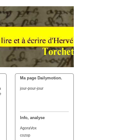
Ma page Dailymotion.
a
jour-pour-jour
e
Info, analyse
AgoraVox
cozop