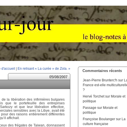
 d'accueil
|
En relisant « La curée » de Zola. »
Commentaires récents
05/08/2007
Jean-Pierre Brunterc'h
sur
L
France est-elle multiculturell
?
Hervé Torchet
sur
Morale et
de la libération des infirmières bulgares
politique
s que le portefeuille des entreprises
kozy et que leur libération effective,
Passage
sur
Morale et
erciales sensibles avec la Libye, avait été
politique
t pour des raisons entièrement différentes
’il affichait.
Françoise Boulanger
sur
La
culture française
ls ceux des frégates de Taiwan, donnassent