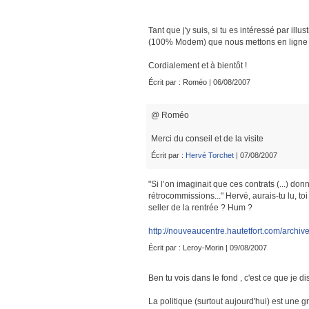
Tant que j'y suis, si tu es intéressé par illu
(100% Modem) que nous mettons en ligne sur
Cordialement et à bientôt !
Écrit par :
Roméo
| 06/08/2007
@ Roméo
Merci du conseil et de la visite
Écrit par :
Hervé Torchet
| 07/08/2007
"Si l’on imaginait que ces contrats (...) do
rétrocommissions..." Hervé, aurais-tu lu, to
seller de la rentrée ? Hum ?
http://nouveaucentre.hautetfort.com/archive
Écrit par :
Leroy-Morin
| 09/08/2007
Ben tu vois dans le fond , c'est ce que je dis
La politique (surtout aujourd'hui) est une