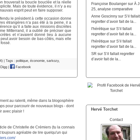
n trouverait la boucle bouclée et la réelle
Françoise Boulanger
sur
À J
icite. Mais de toute évidence, il n’y a eu
25, analyse comparative
mauvais esprit peut en faire supposer.
Anne Goscinny
sur
S’il fallait
fendu le président à cette occasion donne
regretter d’avoir fait de la...
res étrangères n’a pas été à la peine, il a
érence qu’il a faite aux missions discrètes
l'hérétique
sur
S’il fallait
me Mitterrand, il a oublié de préciser que
regretter d’avoir fait de la...
discrètes et n’avaient donné lieu à aucune
 peut avoir besoin de bas-côtés, mais elle
l'hérétique
sur
S’il fallait
 fossé.
regretter d’avoir fait de la...
SR
sur
S’il fallait regretter
d’avoir fait de la...
4)
| Tags :
politique
,
économie
,
sarkozy
,
Digg
|
Facebook
rnent au ralenti, même dans la blogosphère
mps pour parcourir de nouveaux blogs - dont
Hervé Torchet
 avec plaisir !
Contact
article de Christelle de Crémiers (tu la connais
t toujours agréable de lire quelqu'un qui
iers.com/