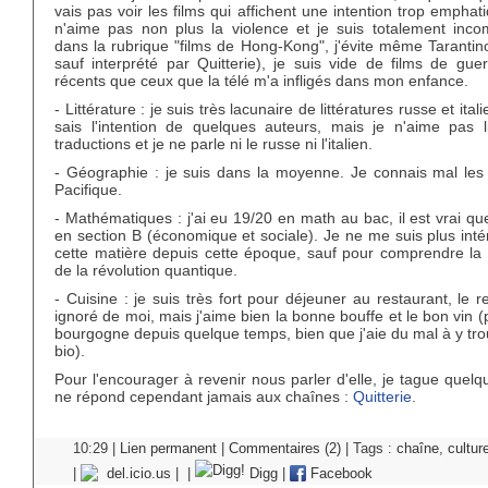
vais pas voir les films qui affichent une intention trop emphat
n'aime pas non plus la violence et je suis totalement inco
dans la rubrique "films de Hong-Kong", j'évite même Tarantin
sauf interprété par Quitterie), je suis vide de films de gue
récents que ceux que la télé m'a infligés dans mon enfance.
- Littérature : je suis très lacunaire de littératures russe et itali
sais l'intention de quelques auteurs, mais je n'aime pas l
traductions et je ne parle ni le russe ni l'italien.
- Géographie : je suis dans la moyenne. Je connais mal les 
Pacifique.
- Mathématiques : j'ai eu 19/20 en math au bac, il est vrai que
en section B (économique et sociale). Je ne me suis plus int
cette matière depuis cette époque, sauf pour comprendre la 
de la révolution quantique.
- Cuisine : je suis très fort pour déjeuner au restaurant, le r
ignoré de moi, mais j'aime bien la bonne bouffe et le bon vin (p
bourgogne depuis quelque temps, bien que j'aie du mal à y tr
bio).
Pour l'encourager à revenir nous parler d'elle, je tague quelq
ne répond cependant jamais aux chaînes :
Quitterie
.
10:29 |
Lien permanent
|
Commentaires (2)
| Tags :
chaîne
,
cultur
|
del.icio.us
|
|
Digg
|
Facebook