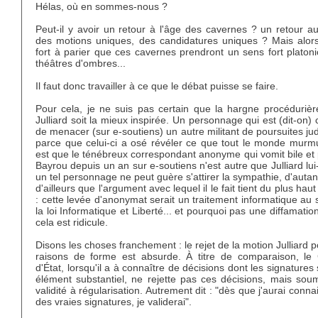
Hélas, où en sommes-nous ?
Peut-il y avoir un retour à l'âge des cavernes ? un retour a
des motions uniques, des candidatures uniques ? Mais alors,
fort à parier que ces cavernes prendront un sens fort platon
théâtres d'ombres...
Il faut donc travailler à ce que le débat puisse se faire.
Pour cela, je ne suis pas certain que la hargne procédurière
Julliard soit la mieux inspirée. Un personnage qui est (dit-on)
de menacer (sur e-soutiens) un autre militant de poursuites jud
parce que celui-ci a osé révéler ce que tout le monde murmu
est que le ténébreux correspondant anonyme qui vomit bile et
Bayrou depuis un an sur e-soutiens n'est autre que Julliard l
un tel personnage ne peut guère s'attirer la sympathie, d'auta
d'ailleurs que l'argument avec lequel il le fait tient du plus haut 
: cette levée d'anonymat serait un traitement informatique au
la loi Informatique et Liberté... et pourquoi pas une diffamatio
cela est ridicule.
Disons les choses franchement : le rejet de la motion Julliard 
raisons de forme est absurde. À titre de comparaison, le 
d'État, lorsqu'il a à connaître de décisions dont les signatures
élément substantiel, ne rejette pas ces décisions, mais soum
validité à régularisation. Autrement dit : "dès que j'aurai conn
des vraies signatures, je validerai".