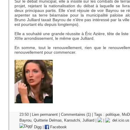
Sur le débat municipal, elle a insisté sur les combats de terra
projet, rejetant la nationalisation du débat à laquelle se livra
deux principaux partis. Elle s'est réjouie de voir Bayrou se r
arpenter sa terre béarnaise pour la municipalité paloise al
Bruno Julliard taxait Bayrou de n'être pas intéressé par la ville 
est pourtant élu depuis longtemps).
Elle a souhaité une grande réussite à Éric Azière, tête de liste
XIIIe arrondissement, le même que Julliard.
En somme, tout le renouvellement, rien que le renouvellem
renouvellement pour commencer.
23:50 |
Lien permanent
|
Commentaires (1)
| Tags :
politique
,
MoD
Bayrou
,
Quitterie Delmas
,
Karoutchi
,
Julliard
|
|
del.icio.us
Digg
|
Facebook