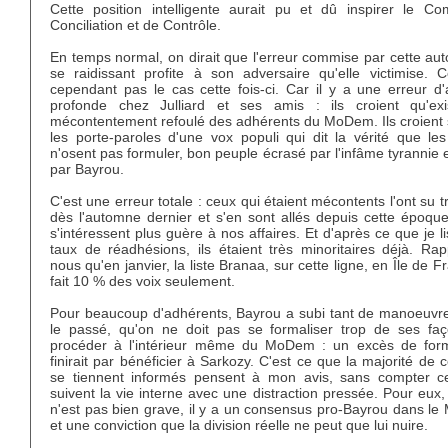
Cette position intelligente aurait pu et dû inspirer le Co
Conciliation et de Contrôle.
En temps normal, on dirait que l'erreur commise par cette aut
se raidissant profite à son adversaire qu'elle victimise. C
cependant pas le cas cette fois-ci. Car il y a une erreur d'
profonde chez Julliard et ses amis : ils croient qu'ex
mécontentement refoulé des adhérents du MoDem. Ils croient s
les porte-paroles d'une vox populi qui dit la vérité que les
n'osent pas formuler, bon peuple écrasé par l'infâme tyrannie
par Bayrou.
C'est une erreur totale : ceux qui étaient mécontents l'ont su tr
dès l'automne dernier et s'en sont allés depuis cette époque
s'intéressent plus guère à nos affaires. Et d'après ce que je li
taux de réadhésions, ils étaient très minoritaires déjà. Rap
nous qu'en janvier, la liste Branaa, sur cette ligne, en Île de F
fait 10 % des voix seulement.
Pour beaucoup d'adhérents, Bayrou a subi tant de manoeuvr
le passé, qu'on ne doit pas se formaliser trop de ses fa
procéder à l'intérieur même du MoDem : un excès de for
finirait par bénéficier à Sarkozy. C'est ce que la majorité de 
se tiennent informés pensent à mon avis, sans compter c
suivent la vie interne avec une distraction pressée. Pour eux,
n'est pas bien grave, il y a un consensus pro-Bayrou dans l
et une conviction que la division réelle ne peut que lui nuire.