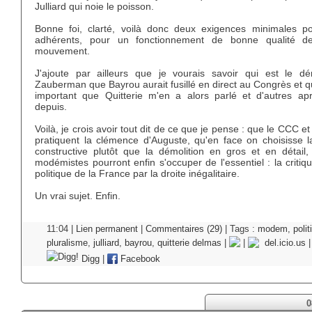
Julliard qui noie le poisson.
Bonne foi, clarté, voilà donc deux exigences minimales p
adhérents, pour un fonctionnement de bonne qualité d
mouvement.
J'ajoute par ailleurs que je vourais savoir qui est le 
Zauberman que Bayrou aurait fusillé en direct au Congrès et qu
important que Quitterie m'en a alors parlé et d'autres apr
depuis.
Voilà, je crois avoir tout dit de ce que je pense : que le CCC e
pratiquent la clémence d'Auguste, qu'en face on choisisse la
constructive plutôt que la démolition en gros et en détail,
modémistes pourront enfin s'occuper de l'essentiel : la critiq
politique de la France par la droite inégalitaire.
Un vrai sujet. Enfin.
11:04 |
Lien permanent
|
Commentaires (29)
| Tags :
modem
,
polit
pluralisme
,
julliard
,
bayrou
,
quitterie delmas
|
|
del.icio.us
Digg
|
Facebook
0