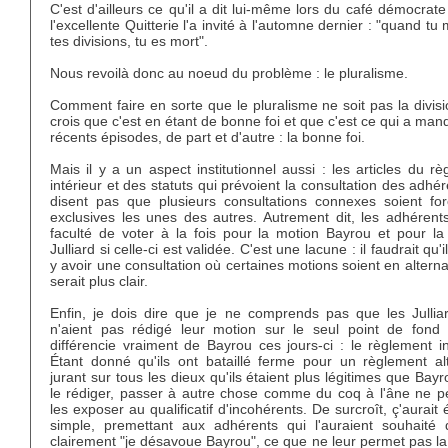
C'est d'ailleurs ce qu'il a dit lui-même lors du café démocrat
l'excellente Quitterie l'a invité à l'automne dernier : "quand tu
tes divisions, tu es mort".
Nous revoilà donc au noeud du problème : le pluralisme.
Comment faire en sorte que le pluralisme ne soit pas la divis
crois que c'est en étant de bonne foi et que c'est ce qui a ma
récents épisodes, de part et d'autre : la bonne foi.
Mais il y a un aspect institutionnel aussi : les articles du r
intérieur et des statuts qui prévoient la consultation des adhé
disent pas que plusieurs consultations connexes soient fo
exclusives les unes des autres. Autrement dit, les adhérents
faculté de voter à la fois pour la motion Bayrou et pour la
Julliard si celle-ci est validée. C'est une lacune : il faudrait qu'i
y avoir une consultation où certaines motions soient en alterna
serait plus clair.
Enfin, je dois dire que je ne comprends pas que les Jullia
n'aient pas rédigé leur motion sur le seul point de fond 
différencie vraiment de Bayrou ces jours-ci : le règlement in
Étant donné qu'ils ont bataillé ferme pour un règlement alte
jurant sur tous les dieux qu'ils étaient plus légitimes que Bay
le rédiger, passer à autre chose comme du coq à l'âne ne p
les exposer au qualificatif d'incohérents. De surcroît, ç'aurait 
simple, premettant aux adhérents qui l'auraient souhaité 
clairement "je désavoue Bayrou", ce que ne leur permet pas l