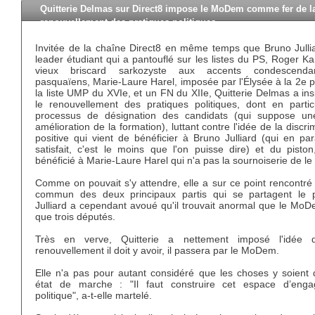
Quitterie Delmas sur Direct8 impose le MoDem comme fer de l
renouvellement des pratiques politiques.
Invitée de la chaîne Direct8 en même temps que Bruno Jullia
leader étudiant qui a pantouflé sur les listes du PS, Roger Ka
vieux briscard sarkozyste aux accents condescenda
pasquaïens, Marie-Laure Harel, imposée par l'Élysée à la 2e 
la liste UMP du XVIe, et un FN du XIIe, Quitterie Delmas a ins
le renouvellement des pratiques politiques, dont en particu
processus de désignation des candidats (qui suppose un
amélioration de la formation), luttant contre l'idée de la discri
positive qui vient de bénéficier à Bruno Julliard (qui en par
satisfait, c'est le moins que l'on puisse dire) et du piston
bénéficié à Marie-Laure Harel qui n'a pas la sournoiserie de le 
Comme on pouvait s'y attendre, elle a sur ce point rencontré 
commun des deux principaux partis qui se partagent le p
Julliard a cependant avoué qu'il trouvait anormal que le MoD
que trois députés.
Très en verve, Quitterie a nettement imposé l'idée 
renouvellement il doit y avoir, il passera par le MoDem.
Elle n'a pas pour autant considéré que les choses y soient 
état de marche : "Il faut construire cet espace d’eng
politique", a-t-elle martelé.