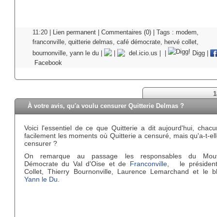
11:20 |
Lien permanent
|
Commentaires (0)
| Tags :
modem
,
franconville
,
quitterie delmas
,
café démocrate
,
hervé collet
,
bournonville
,
yann le du
|
|
del.icio.us
|
|
Digg
|
Facebook
1
À votre avis, qu'a voulu censurer Quitterie Delmas ?
Voici l'essentiel de ce que Quitterie a dit aujourd'hui, chac
facilement les moments où Quitterie a censuré, mais qu'a-t-el
censurer ?
On remarque au passage les responsables du Mou
Démocrate du Val d'Oise et de
Franconville
, le présiden
Collet, Thierry Bournonville, Laurence Lemarchand et le b
Yann le Du
.