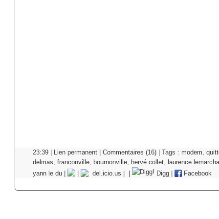
23:39 |
Lien permanent
|
Commentaires (16)
| Tags :
modem
,
quitt
delmas
,
franconville
,
bournonville
,
hervé collet
,
laurence lemarch
yann le du
|
|
del.icio.us
|
|
Digg
|
Facebook