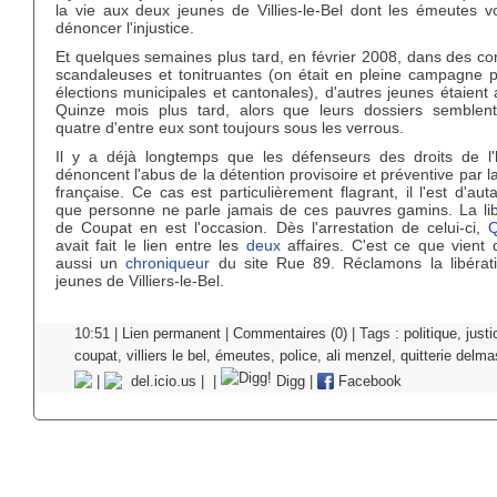
la vie aux deux jeunes de Villies-le-Bel dont les émeutes vo
dénoncer l'injustice.
Et quelques semaines plus tard, en février 2008, dans des co
scandaleuses et tonitruantes (on était en pleine campagne p
élections municipales et cantonales), d'autres jeunes étaient 
Quinze mois plus tard, alors que leurs dossiers semblent
quatre d'entre eux sont toujours sous les verrous.
Il y a déjà longtemps que les défenseurs des droits de 
dénoncent l'abus de la détention provisoire et préventive par la
française. Ce cas est particulièrement flagrant, il l'est d'aut
que personne ne parle jamais de ces pauvres gamins. La lib
de Coupat en est l'occasion. Dès l'arrestation de celui-ci,
Q
avait fait le lien entre les
deux
affaires. C'est ce que vient 
aussi un
chroniqueur
du site Rue 89. Réclamons la libérat
jeunes de Villiers-le-Bel.
10:51 |
Lien permanent
|
Commentaires (0)
| Tags :
politique
,
justi
coupat
,
villiers le bel
,
émeutes
,
police
,
ali menzel
,
quitterie delma
|
del.icio.us
|
|
Digg
|
Facebook