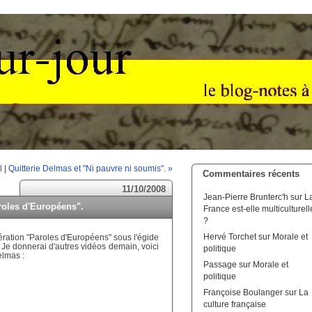
l
|
Quitterie Delmas et "Ni pauvre ni soumis". »
Commentaires récents
11/10/2008
Jean-Pierre Brunterc'h
sur
L
roles d'Européens".
France est-elle multiculturell
?
Hervé Torchet
sur
Morale et
ération "Paroles d'Européens" sous l'égide
. Je donnerai d'autres vidéos demain, voici
politique
elmas :
Passage
sur
Morale et
politique
Françoise Boulanger
sur
La
culture française