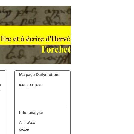
Ma page Dailymotion.
a
jour-pour-jour
e
Info, analyse
AgoraVox
cozop