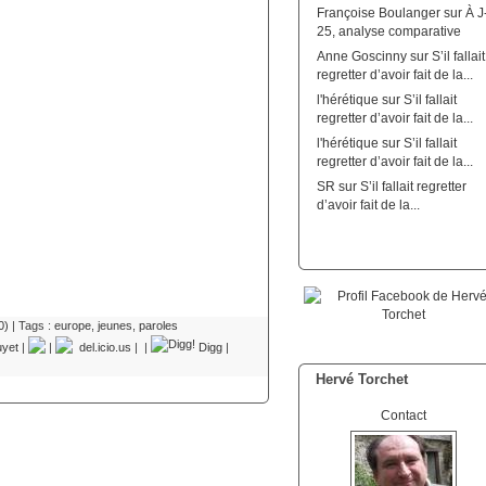
Françoise Boulanger
sur
À J
25, analyse comparative
Anne Goscinny
sur
S’il fallait
regretter d’avoir fait de la...
l'hérétique
sur
S’il fallait
regretter d’avoir fait de la...
l'hérétique
sur
S’il fallait
regretter d’avoir fait de la...
SR
sur
S’il fallait regretter
d’avoir fait de la...
0)
| Tags :
europe
,
jeunes
,
paroles
uyet
|
|
del.icio.us
|
|
Digg
|
Hervé Torchet
Contact