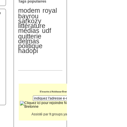
Tags populaires
modem
royal
e
bayrou
sarkozy
littérature
médias
udf
quitterie
delmas
politique
hadopi
u
S'inscrire à Noblesse-Bretonne
Assisté par
fr.groups.yahoo.com