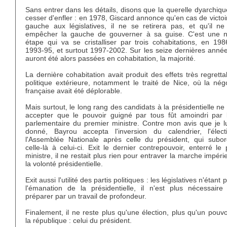
Sans entrer dans les détails, disons que la querelle dyarchiq
cesser d'enfler : en 1978, Giscard annonce qu'en cas de victoi
gauche aux législatives, il ne se retirera pas, et qu'il ne
empêcher la gauche de gouverner à sa guise. C'est une n
étape qui va se cristalliser par trois cohabitations, en 198
1993-95, et surtout 1997-2002. Sur les seize dernières année
auront été alors passées en cohabitation, la majorité.
La dernière cohabitation avait produit des effets très regrett
politique extérieure, notamment le traité de Nice, où la nég
française avait été déplorable.
Mais surtout, le long rang des candidats à la présidentielle ne
accepter que le pouvoir guigné par tous fût amoindri par 
parlementaire du premier ministre. Contre mon avis que je lu
donné, Bayrou accepta l'inversion du calendrier, l'élec
l'Assemblée Nationale après celle du président, qui subor
celle-là à celui-ci. Exit le dernier contrepouvoir, enterré le
ministre, il ne restait plus rien pour entraver la marche impér
la volonté présidentielle.
Exit aussi l'utilité des partis politiques : les législatives n'étant
l'émanation de la présidentielle, il n'est plus nécessaire
préparer par un travail de profondeur.
Finalement, il ne reste plus qu'une élection, plus qu'un pouv
la république : celui du président.