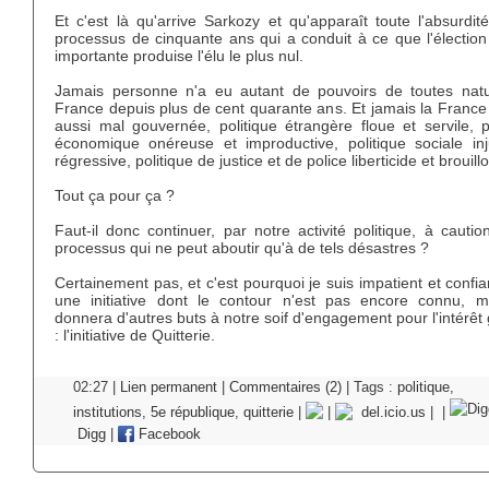
Et c'est là qu'arrive Sarkozy et qu'apparaît toute l'absurdi
processus de cinquante ans qui a conduit à ce que l'élection
importante produise l'élu le plus nul.
Jamais personne n'a eu autant de pouvoirs de toutes nat
France depuis plus de cent quarante ans. Et jamais la France
aussi mal gouvernée, politique étrangère floue et servile, p
économique onéreuse et improductive, politique sociale inj
régressive, politique de justice et de police liberticide et brouill
Tout ça pour ça ?
Faut-il donc continuer, par notre activité politique, à cauti
processus qui ne peut aboutir qu'à de tels désastres ?
Certainement pas, et c'est pourquoi je suis impatient et confi
une initiative dont le contour n'est pas encore connu, m
donnera d'autres buts à notre soif d'engagement pour l'intérêt
: l'initiative de Quitterie.
02:27 |
Lien permanent
|
Commentaires (2)
| Tags :
politique
,
institutions
,
5e république
,
quitterie
|
|
del.icio.us
|
|
Digg
|
Facebook