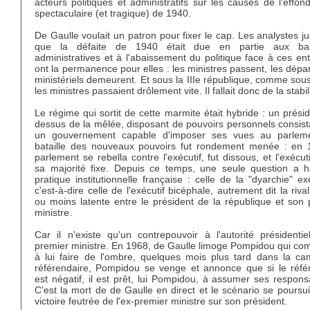
acteurs politiques et administratifs sur les causes de l'effo
spectaculaire (et tragique) de 1940.
De Gaulle voulait un patron pour fixer le cap. Les analystes j
que la défaite de 1940 était due en partie aux bar
administratives et à l'abaissement du politique face à ces ent
ont la permanence pour elles : les ministres passent, les dép
ministériels demeurent. Et sous la IIIe république, comme sous
les ministres passaient drôlement vite. Il fallait donc de la stabil
Le régime qui sortit de cette marmite était hybride : un prési
dessus de la mêlée, disposant de pouvoirs personnels consist
un gouvernement capable d'imposer ses vues au parlem
bataille des nouveaux pouvoirs fut rondement menée : en 
parlement se rebella contre l'exécutif, fut dissous, et l'exécuti
sa majorité fixe. Depuis ce temps, une seule question a h
pratique institutionnelle française : celle de la "dyarchie" ex
c'est-à-dire celle de l'exécutif bicéphale, autrement dit la rival
ou moins latente entre le président de la république et son 
ministre.
Car il n'existe qu'un contrepouvoir à l'autorité présidentie
premier ministre. En 1968, de Gaulle limoge Pompidou qui c
à lui faire de l'ombre, quelques mois plus tard dans la c
référendaire, Pompidou se venge et annonce que si le réf
est négatif, il est prêt, lui Pompidou, à assumer ses responsa
C'est la mort de de Gaulle en direct et le scénario se poursui
victoire feutrée de l'ex-premier ministre sur son président.