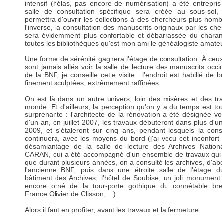
intensif (hélas, pas encore de numérisation) a été entrepris
salle de consultation spécifique sera créée au sous-sol,
permettra d'ouvrir les collections à des chercheurs plus nom
l'inverse, la consultation des manuscrits originaux par les ch
sera évidemment plus confortable et débarrassée du chara
toutes les bibliothèques qu'est mon ami le généalogiste amateu
Une forme de sérénité gagnera l'étage de consultation. À ceu
sont jamais allés voir la salle de lecture des manuscrits occ
de la BNF, je conseille cette visite : l'endroit est habillé de b
finement sculptées, extrêmement raffinées.
On est là dans un autre univers, loin des misères et des tr
monde. Et d'ailleurs, la perception qu'on y a du temps est tou
surprenante : l'architecte de la rénovation a été désignée vo
d'un an, en juillet 2007, les travaux débuteront dans plus d'un
2009, et s'étaleront sur cinq ans, pendant lesquels la consu
continuera, avec les moyens du bord (j'ai vécu cet inconfort
désamiantage de la salle de lecture des Archives Nationa
CARAN, qui a été accompagné d'un ensemble de travaux qui o
que durant plusieurs années, on a consulté les archives, d'abo
l'ancienne BNF, puis dans une étroite salle de l'étage d
bâtiment des Archives, l'hôtel de Soubise, un joli monument 
encore orné de la tour-porte gothique du connétable br
France Olivier de Clisson, ...).
Alors il faut en profiter, avant les travaux et la fermeture.