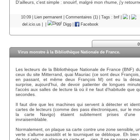
D'ailleurs, c'est simple : snouirf, malgré mon rhume, j'y retour
10:09 |
Lien permanent
|
Commentaires (1)
| Tags :
bnf
|
|
del.icio.us
|
|
Digg
|
Facebook
0
Virus monstre à la Bibliothèque Nationale de France.
Les lecteurs de la Bibliothèque Nationale de France (BNF) d
ceux du site Mitterrand, quai Mauriac (ce sont deux François, 
en passant, et même deux François M) ont eu la désa
surprise, aujourd'hui, de devoir patienter de longues minut
l'accès aux salles de lecture là où il ne faut d'habitude que 
secondes.
Il faut dire que les machines qui servent à détecter et identi
cartes de lecteurs (comme des pass électroniques, sur le mo
la carte Navigo) étaient subitement prises d'une l
invraisemblable.
Normalement, on plaque sa carte contre une zone sensible, un
verte s'allume aussitôt et le tourniquet se débloque. Eh bien 
de tout cela : on plaque sa carte et ... rien. Il ne se passe rien.