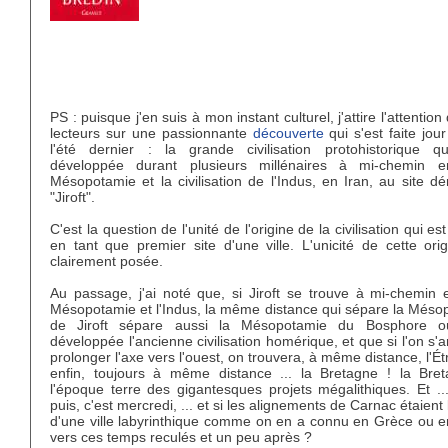
PS : puisque j'en suis à mon instant culturel, j'attire l'attentio
lecteurs sur une passionnante
découverte
qui s'est faite jou
l'été dernier : la grande civilisation protohistorique qu
développée durant plusieurs millénaires à mi-chemin e
Mésopotamie et la civilisation de l'Indus, en Iran, au site 
"Jiroft".
C'est la question de l'unité de l'origine de la civilisation qui es
en tant que premier site d'une ville. L'unicité de cette ori
clairement posée.
Au passage, j'ai noté que, si Jiroft se trouve à mi-chemin e
Mésopotamie et l'Indus, la même distance qui sépare la Méso
de Jiroft sépare aussi la Mésopotamie du Bosphore o
développée l'ancienne civilisation homérique, et que si l'on s
prolonger l'axe vers l'ouest, on trouvera, à même distance, l'Étr
enfin, toujours à même distance ... la Bretagne ! la Bre
l'époque terre des gigantesques projets mégalithiques. Et ..
puis, c'est mercredi, ... et si les alignements de Carnac étaient 
d'une ville labyrinthique comme on en a connu en Grèce ou e
vers ces temps reculés et un peu après ?