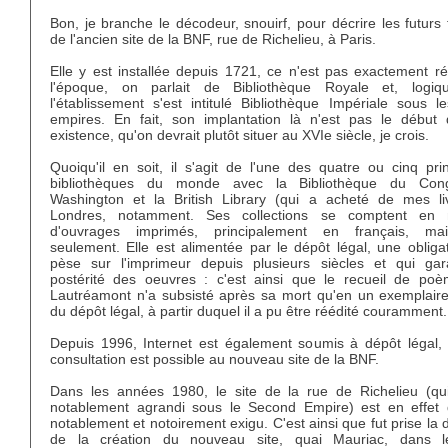
Bon, je branche le décodeur, snouirf, pour décrire les futurs
de l'ancien site de la BNF, rue de Richelieu, à Paris.
Elle y est installée depuis 1721, ce n'est pas exactement ré
l'époque, on parlait de Bibliothèque Royale et, logiq
l'établissement s'est intitulé Bibliothèque Impériale sous l
empires. En fait, son implantation là n'est pas le début
existence, qu'on devrait plutôt situer au XVIe siècle, je crois.
Quoiqu'il en soit, il s'agit de l'une des quatre ou cinq pri
bibliothèques du monde avec la Bibliothèque du Con
Washington et la British Library (qui a acheté de mes li
Londres, notamment. Ses collections se comptent en m
d'ouvrages imprimés, principalement en français, ma
seulement. Elle est alimentée par le dépôt légal, une obliga
pèse sur l'imprimeur depuis plusieurs siècles et qui gara
postérité des oeuvres : c'est ainsi que le recueil de po
Lautréamont n'a subsisté après sa mort qu'en un exemplaire 
du dépôt légal, à partir duquel il a pu être réédité couramment.
Depuis 1996, Internet est également soumis à dépôt légal, 
consultation est possible au nouveau site de la BNF.
Dans les années 1980, le site de la rue de Richelieu (qu
notablement agrandi sous le Second Empire) est en effet
notablement et notoirement exigu. C'est ainsi que fut prise la 
de la création du nouveau site, quai Mauriac, dans l