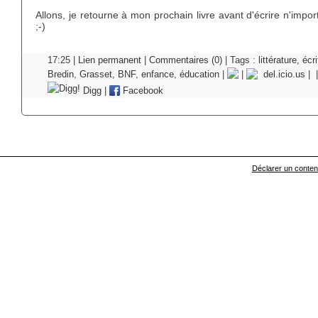
Allons, je retourne à mon prochain livre avant d'écrire n'impor
;-)
17:25 |
Lien permanent
|
Commentaires (0)
| Tags :
littérature
,
écri
Bredin
,
Grasset
,
BNF
,
enfance
,
éducation
|
|
del.icio.us
|
|
Digg
|
Facebook
Déclarer un contenu 