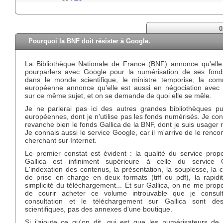
0
Pourquoi la BNF doit résister à Google.
La Bibliothèque Nationale de France (BNF) annonce qu'elle
pourparlers avec Google pour la numérisation de ses fonds
dans le monde scientifique, le ministre temporise, la com
européenne annonce qu'elle est aussi en négociation avec
sur ce même sujet, et on se demande de quoi elle se mêle.
Je ne parlerai pas ici des autres grandes bibliothèques pu
européennes, dont je n'utilise pas les fonds numérisés. Je co
revanche bien le fonds Gallica de la BNF, dont je suis usager r
Je connais aussi le service Google, car il m'arrive de le renco
cherchant sur Internet.
Le premier constat est évident : la qualité du service prop
Gallica est infiniment supérieure à celle du service 
L'indexation des contenus, la présentation, la souplesse, la 
de prise en charge en deux formats (tiff ou pdf), la rapidit
simplicité du téléchargement... Et sur Gallica, on ne me pro
de courir acheter ce volume introuvable que je consul
consultation et le téléchargement sur Gallica sont des
scientifiques, pas des annexes d'une boutique.
Si j'ajoute ce qu'on dit, qui est que les numérisateurs de