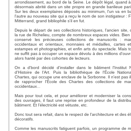
arrondissement, au bord de la Seine. Le dépôt légal, quand à 
désormais abrité dans un site propre en grande banlieue pari
Sur les deux exemplaires déposés au minimum, l'un va en ba
l'autre au nouveau site qui a reçu le nom de son instigateur : 
Mitterrand, grand bibliophile s'il en fut.
Depuis le départ de ses collections historiques, l'ancien site, 
la rue de Richelieu, compte de nombreux espaces vides. Bien s
conservé les précieuses collections de manuscrits : man
occidentaux et orientaux, monnaies et médailles, cartes et
estampes et photographies, et enfin arts du spectacle. Mais t
ne suffit pas à occuper un espace dévolu à des millions d'ouv
alors hanté par des cohortes de lecteurs.
On a d'bord décidé d'installer dans le bâtiment l'Institut N
d'Histoire de l'Art. Puis la bibliothèque de l'École Nation
Chartes, qui occupe une enclave de la Sorbonne. Il n'est pas i
de rapprocher l'École des Chartes des collections de man
occidentaux...
Mais pour tout cela, et pour améliorer et moderniser la cons
des ouvrages, il faut une reprise en profondeur de la distrib
bâtiment. Et l'électricité est vétuste, etc.
Donc tout sera refait, dans le respect de l'architecture et des 
décoratifs.
Comme les manuscrits fatiguent parfois, un programme de mi