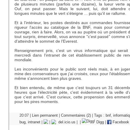
de plusieurs minutes (parfois une dizaine), la lueur verte a
Ouf, on peut passer. Mais le suivant, lui, doit attendre d
longues minutes que le vert s'éteigne ... puis qu'il se rallume.
Et à l'intérieur, les postes destinés aux commandes fourniss
rigueur l'accès au catalogue de la BNF, mais pour comma
ouvrage, rien à faire. Alors, on va au pupitre où un président d
tout surpris, émerveillé, vous annonce "c'est passé" comme s'i
d'atteindre le sommet de l'Everest.
Renseignement pris, c'est un virus informatique qui serait
mercredi dans l'intranet de cet établissement public de r
mondiale.
Les inconvénients pour le public sont réels mais, à en juger
mine des conservateurs que j'ai croisés, ceux pour l'établissem
même s'annoncent bien plus graves.
Et bien entendu, de même que c'est toujours un 31 décemb
heures que l'électricité pète, c'est évidemment à la veille d
que c'est arrivé. C'est curieux, cette propension des emmer
pour les pires moments.
20:07 |
Lien permanent
|
Commentaires (2)
| Tags :
bnf
,
informati
bug
,
intranet
|
|
del.icio.us
|
|
Digg
|
Facebook