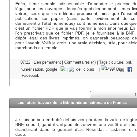
Enfin, il me semble indispensable d'amender le principe d
légal pour les ouvrages déposés quotidiennement : mes livr
vôtres, ceux que les éditeurs produisent, ainsi que l'ensem
publications sur papier (sans parler évidemment de cel
demeurent à l'état numérique) sont numérisés. Dans quelques
c'est un fichier PDF que je vais fournir à mon imprimeur. Eh 
l'on prescrivait que ce fichier PDF, je le fournisse à la BNF
dépôt légal des livres imprimés, on gagnerait beaucoup d
pour l'avenir. Voilà je crois, une vraie décision, utile, pour éloi
marchands du temple.
07:22 |
Lien permanent
|
Commentaires (4)
| Tags :
culture
,
bnf
,
numérisation
,
google
|
|
del.icio.us
|
|
Digg
|
Facebook
1
Les futurs travaux de la Bibliothèque nationale de France.
Je zuis un beu enrhubé debuis zier gar dans la zalle de legtu
BNF, snouirf, gand il vait jaud, ils zouvrent une venêtre et j'éd
dransbirant dans le gourant d'air. Résuldat : l'asbirine et 
dodo.