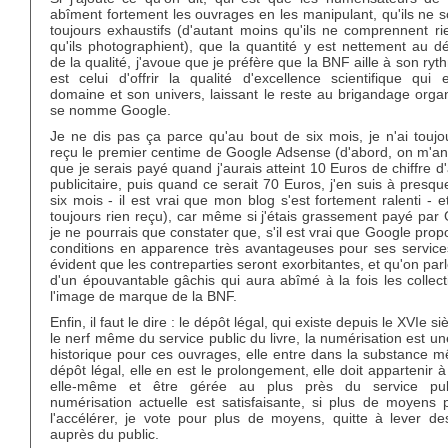
abîment fortement les ouvrages en les manipulant, qu'ils ne 
toujours exhaustifs (d'autant moins qu'ils ne comprennent ri
qu'ils photographient), que la quantité y est nettement au d
de la qualité, j'avoue que je préfère que la BNF aille à son ryt
est celui d'offrir la qualité d'excellence scientifique qui 
domaine et son univers, laissant le reste au brigandage orga
se nomme Google.
Je ne dis pas ça parce qu'au bout de six mois, je n'ai toujo
reçu le premier centime de Google Adsense (d'abord, on m'an
que je serais payé quand j'aurais atteint 10 Euros de chiffre d'
publicitaire, puis quand ce serait 70 Euros, j'en suis à presq
six mois - il est vrai que mon blog s'est fortement ralenti - et
toujours rien reçu), car même si j'étais grassement payé par
je ne pourrais que constater que, s'il est vrai que Google pro
conditions en apparence très avantageuses pour ses services,
évident que les contreparties seront exorbitantes, et qu'on parl
d'un épouvantable gâchis qui aura abîmé à la fois les collect
l'image de marque de la BNF.
Enfin, il faut le dire : le dépôt légal, qui existe depuis le XVIe si
le nerf même du service public du livre, la numérisation est u
historique pour ces ouvrages, elle entre dans la substance 
dépôt légal, elle en est le prolongement, elle doit appartenir 
elle-même et être gérée au plus près du service pub
numérisation actuelle est satisfaisante, si plus de moyens 
l'accélérer, je vote pour plus de moyens, quitte à lever de
auprès du public.