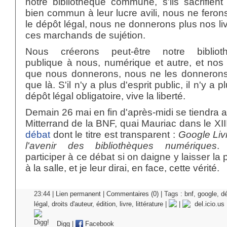
notre bibliothèque commune, s'ils sacrifient
bien commun à leur lucre avili, nous ne feron
le dépôt légal, nous ne donnerons plus nos li
ces marchands de sujétion.
Nous créerons peut-être notre bibliot
publique à nous, numérique et autre, et nos 
que nous donnerons, nous ne les donnerons
que là. S'il n'y a plus d'esprit public, il n'y a p
dépôt légal obligatoire, vive la liberté.
Demain 26 mai en fin d'après-midi se tiendra a
Mitterrand de la BNF, quai Mauriac dans le XII
débat
dont le titre est transparent :
Google Liv
l'avenir des bibliothèques numériques
. 
participer à ce débat si on daigne y laisser la 
à la salle, et je leur dirai, en face, cette vérité.
23:44 |
Lien permanent
|
Commentaires (0)
| Tags :
bnf
,
google
,
d
légal
,
droits d'auteur
,
édition
,
livre
,
littérature
|
|
del.icio.us
Digg
|
Facebook