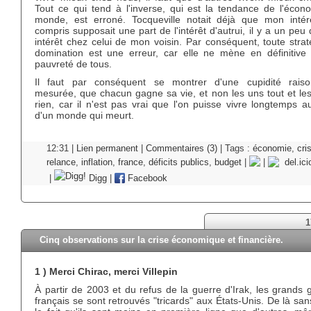
Tout ce qui tend à l'inverse, qui est la tendance de l'écon
monde, est erroné. Tocqueville notait déjà que mon intér
compris supposait une part de l'intérêt d'autrui, il y a un pe
intérêt chez celui de mon voisin. Par conséquent, toute stra
domination est une erreur, car elle ne mène en définitive 
pauvreté de tous.
Il faut par conséquent se montrer d'une cupidité raiso
mesurée, que chacun gagne sa vie, et non les uns tout et les
rien, car il n'est pas vrai que l'on puisse vivre longtemps a
d'un monde qui meurt.
12:31 |
Lien permanent
|
Commentaires (3)
| Tags :
économie
,
cri
relance
,
inflation
,
france
,
déficits publics
,
budget
|
|
del.ici
|
Digg
|
Facebook
1
Cinq observations sur la crise économique et financière.
1 ) Merci Chirac, merci Villepin
À partir de 2003 et du refus de la guerre d'Irak, les grands
français se sont retrouvés "tricards" aux États-Unis. De là sa