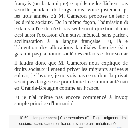
français (ou britannique) et qu'ils ne les lâchent pa
semelle pendant de longs mois, voire justement p
les trois années où M. Cameron propose de leur r
les droits sociaux. De la même façon, l'admission d
enfants à l'école n'est pas seulement question d'hu
c'est aussi l'occasion d'un suivi médical, sans parler 
acclimatation à la langue française. Et, là e
l'obtention des allocations familiales favorise (si 
garantit pas) la bonne santé des enfants et leur scolar
Il faudra donc que M. Cameron nous explique de
droits sociaux il entend priver les migrants arrivés 
sol car, je l'avoue, je ne vois pas ceux dont la priva
serait pas dangereuse pour toute la communauté nati
en Grande-Bretagne comme en France.
Et je n'ai même pas encore commencé à invoq
simple principe d'humanité.
10:59 |
Lien permanent
|
Commentaires (0)
| Tags :
migrants
,
droi
sociaux
,
david cameron
,
france
,
royaume-uni
,
méditerranée
,