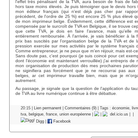
l'effet très pénalisant de la TVA, aura besoin de frais de fab
hors taxe moins élevés. Je puis témoigner que le devis hors 
mon éditeur français (qui n'est déjà pas cher par rappo
précédent, de l'ordre de 25 %) est encore 25 % plus élevé qu
de mon imprimeur belge. Évidemment, cette différence est en
compensée par le surcroît de TVA en Belgique, il se trouve c
que cette TVA, je dois en faire l'avance, mais qu'elle 
entièrement remboursée. À l'arrivée, je vais bénéficier à la 
prix bas suscités par l'organisation belge de la TVA et de l
pression exercée sur mes activités par le système français 
Comme entrepreneur, je ne peux que m'en réjouir, mais est-ce
Sans doute pas, c'est pourquoi (je suis coincé pour cet exemp
dont l'économie est maintenant verrouillée) j'ai entrepris de 
mon organisation de production dès mes prochaines parution
ne siginifiera pas forcément que je ne recourrai pas aux 
belges, ar cet imprimeur travaille bien, mais que je m'orga
autrement.
Au passage, je signale que la question de l'application du tau
de TVA au livre numérique continue à être débattue.
20:15 |
Lien permanent
|
Commentaires (9)
| Tags :
économie
,
livr
tva
,
belgique
,
france
,
union européenne
|
|
del.icio.us
|
|
Digg
|
Facebook