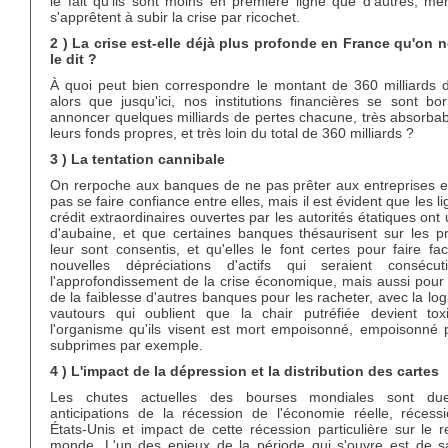
le fait qu'ils sont moins en première ligne que d'autres, mê
s'apprêtent à subir la crise par ricochet.
2 ) La crise est-elle déjà plus profonde en France qu'on 
le dit ?
À quoi peut bien correspondre le montant de 360 milliards d
alors que jusqu'ici, nos institutions financières se sont bo
annoncer quelques milliards de pertes chacune, très absorbab
leurs fonds propres, et très loin du total de 360 milliards ?
3 ) La tentation cannibale
On rerpoche aux banques de ne pas prêter aux entreprises e
pas se faire confiance entre elles, mais il est évident que les l
crédit extraordinaires ouvertes par les autorités étatiques ont 
d'aubaine, et que certaines banques thésaurisent sur les pr
leur sont consentis, et qu'elles le font certes pour faire f
nouvelles dépréciations d'actifs qui seraient consécu
l'approfondissement de la crise économique, mais aussi pour 
de la faiblesse d'autres banques pour les racheter, avec la lo
vautours qui oublient que la chair putréfiée devient tox
l'organisme qu'ils visent est mort empoisonné, empoisonné 
subprimes par exemple.
4 ) L'impact de la dépression et la distribution des cartes
Les chutes actuelles des bourses mondiales sont du
anticipations de la récession de l'économie réelle, récess
États-Unis et impact de cette récession particulière sur le 
monde. L'un des enjeux de la période qui s'ouvre est de sa