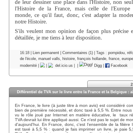
de leur dessiner une place dans l'Histoire, non seu
l'Histoire de la France, mais celle de l'Europe
monde, ce qu'il faut, donc, c'est adapter la moder
notre Histoire.
S'ils veulent mon opinion de façon plus précise e
détaillée, je me tiens à leur disposition.
16:18 |
Lien permanent
|
Commentaires (1)
| Tags :
pompidou
,
réf
de l'école
,
manuel valls
,
histoire
,
françois hollande
,
france
,
europ
modernité
|
|
del.icio.us
|
|
Digg
|
Facebook
2
Différentiel de TVA sur le livre entre la France et la Belgique : a
En France, le livre (à juste titre à mon avis) est considéré 
bien de première nécessité, et donc taxé à 5,5 %. Entre nous s
vu le rôle joué par Internet en matière éducative, le taux r
TVA devrait lui être appliqué aussi. Ce n'est pas le sujet de mon
d'aujourd'hui. En France, donc, c'est l'ensemble de la filière l
est taxé à 5,5 % : quand je fais imprimer un livre, je paie 