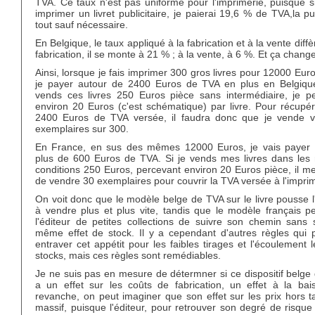
TVA. Ce taux n'est pas uniforme pour l'imprimerie, puisque si
imprimer un livret publicitaire, je paierai 19,6 % de TVA,la p
tout sauf nécessaire.
En Belgique, le taux appliqué à la fabrication et à la vente diffèr
fabrication, il se monte à 21 % ; à la vente, à 6 %. Et ça change
Ainsi, lorsque je fais imprimer 300 gros livres pour 12000 Euro
je payer autour de 2400 Euros de TVA en plus en Belgique
vends ces livres 250 Euros pièce sans intermédiaire, je pe
environ 20 Euros (c'est schématique) par livre. Pour récupé
2400 Euros de TVA versée, il faudra donc que je vende v
exemplaires sur 300.
En France, en sus des mêmes 12000 Euros, je vais payer
plus de 600 Euros de TVA. Si je vends mes livres dans le
conditions 250 Euros, percevant environ 20 Euros pièce, il me
de vendre 30 exemplaires pour couvrir la TVA versée à l'impri
On voit donc que le modèle belge de TVA sur le livre pousse l
à vendre plus et plus vite, tandis que le modèle français p
l'éditeur de petites collections de suivre son chemin sans s
même effet de stock. Il y a cependant d'autres règles qui 
entraver cet appétit pour les faibles tirages et l'écoulement 
stocks, mais ces règles sont remédiables.
Je ne suis pas en mesure de détermner si ce dispositif belge
a un effet sur les coûts de fabrication, un effet à la bai
revanche, on peut imaginer que son effet sur les prix hors t
massif, puisque l'éditeur, pour retrouver son degré de risqu