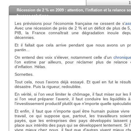
1
Récession de 2 % en 2009 : attention, l'inflation et la relance s
fausses solutions.
Les prévisions pour l'économie française ne cessent de s'
as
Avec une récession de près de 2 % et un déficit de plus de 5
PIB, la France connaîtrait une dégradation inouïe dep
décennies.
Et il fallait que cela arrive pendant que nous avons un pr
pantin...
On entend des voix s'élever, notamment celle d'un
chroniqu
l'on estime par ailleurs, pour réclamer plus de relance 
d'inflation. Hélas.
Sornettes.
Tout cela, nous l'avons déjà essayé. Et quel en fut le résul
désastre. Puis la rigueur, redoublée.
En vérité, si l'on veut limiter le chômage, il faut miser sur les
si l'on veut préparer l'avenir, il faut conduire les liquidités à
l'investissement productif plutôt que n'importe quelle spéculati
Et enfin, il faut que n'importe quel être humain puisse vivr
travail, ce qui suppose que, partout, les travailleurs soien
payés, que les entreprises des pays développés laissent 
place aux intérêts des pays qui se développent lentement. Si l
vivre mieux chez nous, il faut que d'autres vivent mieux ch