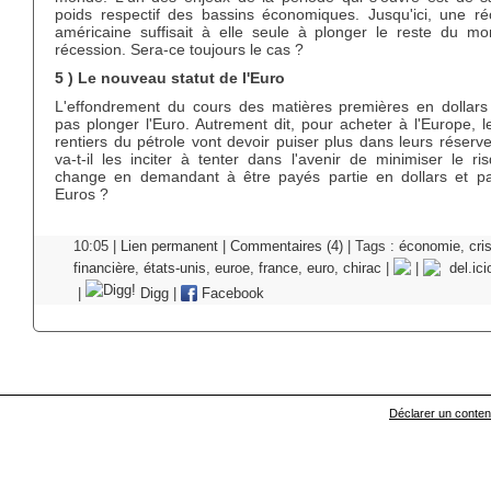
poids respectif des bassins économiques. Jusqu'ici, une ré
américaine suffisait à elle seule à plonger le reste du m
récession. Sera-ce toujours le cas ?
5 ) Le nouveau statut de l'Euro
L'effondrement du cours des matières premières en dollars 
pas plonger l'Euro. Autrement dit, pour acheter à l'Europe, 
rentiers du pétrole vont devoir puiser plus dans leurs réserv
va-t-il les inciter à tenter dans l'avenir de minimiser le r
change en demandant à être payés partie en dollars et pa
Euros ?
10:05 |
Lien permanent
|
Commentaires (4)
| Tags :
économie
,
cri
financière
,
états-unis
,
euroe
,
france
,
euro
,
chirac
|
|
del.ici
|
Digg
|
Facebook
Déclarer un contenu 