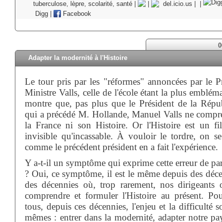
tuberculose
,
lèpre
,
scolarité
,
santé
|
|
del.icio.us
|
|
Digg
|
Facebook
0
Adapter la modernité à l'Histoire
Le tour pris par les "réformes" annoncées par le P
Ministre Valls, celle de l'école étant la plus emblém
montre que, pas plus que le Président de la Répu
qui a précédé M. Hollande, Manuel Valls ne compr
la France ni son Histoire. Or l'Histoire est un fil
invisible qu'incassable. À vouloir le tordre, on se
comme le précédent président en a fait l'expérience.
Y a-t-il un symptôme qui exprime cette erreur de pa
? Oui, ce symptôme, il est le même depuis des déce
des décennies où, trop rarement, nos dirigeants 
comprendre et formuler l'Histoire au présent. Po
tous, depuis ces décennies, l'enjeu et la difficulté s
mêmes : entrer dans la modernité, adapter notre pay