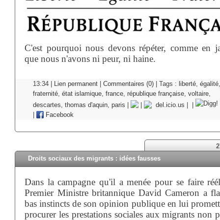
C'est pourquoi nous devons répéter, comme en ja
que nous n'avons ni peur, ni haine.
13:34 |
Lien permanent
|
Commentaires (0)
| Tags :
liberté
,
égalité
fraternité
,
état islamique
,
france
,
république française
,
voltaire
,
descartes
,
thomas d'aquin
,
paris
|
|
del.icio.us
|
|
|
Facebook
2
Droits sociaux des migrants : idées fausses
Dans la campagne qu'il a menée pour se faire rééli
Premier Ministre britannique David Cameron a flat
bas instincts de son opinion publique en lui promet
procurer les prestations sociales aux migrants non 